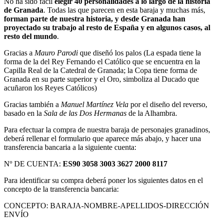
No ha sido fácil
elegir 40 personalidades a lo largo de la historia
de Granada
. Todas las que parecen en esta baraja y muchas más,
forman parte de nuestra historia, y desde Granada han
proyectado su trabajo al resto de España y en algunos casos, al
resto del mundo
.
Gracias a
Mauro Parodi
que diseñó los palos (La espada tiene la
forma de la del Rey Fernando el Católico que se encuentra en la
Capilla Real de la Catedral de Granada; la Copa tiene forma de
Granada en su parte superior y el Oro, simboliza al Ducado que
acuñaron los Reyes Católicos)
Gracias también a
Manuel Martínez Vela
por el diseño del reverso,
basado en la
Sala de las Dos Hermanas
de la Alhambra.
Para efectuar la compra de nuestra baraja de personajes granadinos,
deberá rellenar el formulario que aparece más abajo, y hacer una
transferencia bancaria a la siguiente cuenta:
Nº DE CUENTA:
ES90 3058 3003 3627 2000 8117
Para identificar su compra deberá poner los siguientes datos en el
concepto de la transferencia bancaria:
CONCEPTO: BARAJA-NOMBRE-APELLIDOS-DIRECCIÓN
ENVÍO