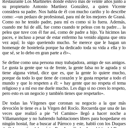
Restaurante Los Martinetes donde estuvo más de veinte años junto a
su propietario Antonio Martínez González, a quien Vicente
considera su padre. Nos habla de él con mucho cariño y lo describe
como: -«un pedazo de profesional, para mí de los mejores de Graná.
Como no he tenido padre, para mí es como si lo fuera. Además,
cuando me fui de allí, fue como cuando te peleas con tu padre… la
pelea que tuve con él fue así, como de padre a hijo. Ya hicimos las
paces, e incluso a pesar de estar enfermo ha venido alguna que otra
vez aquí; lo sigo queriendo mucho. Se merece que le hagan un
homenaje de hostelería porque ha dedicado toda su vida a ella y lo
que sé, se lo debo en gran parte a él»-.
Se define como una persona muy trabajadora, amigo de sus amigos.
Le gusta la gente que va de frente, la gente falsa no le agrada y si
tiene alguna virtud, dice que es, que la gente lo quiere mucho,
porque da todo lo que tiene de corazón y le gusta respetar a todo el
mundo y que lo respeten a él: » hay gente que no respeta el tema
religioso y a mí eso me duele mucho. Les digo si no crees lo respeto,
pero esto es un negocio y también tienes que respetarlo».
De todas las Vírgenes que coronan su negocio a la que más
devoción le tiene es a la Virgen del Rocío. Recuerda que una de las
veces que realizó a pie “el Camino» llegó a hacer noche a
Villamanrique y no habiendo habitaciones libres para hospedarse en
ningún hostal, fue a buscar al Párroco y este, habló con los Duques