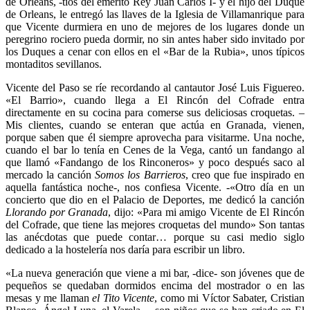
de Orleans, -tíos del emérito Rey Juan Carlos I- y el hijo del Duque
de Orleans, le entregó las llaves de la Iglesia de Villamanrique para
que Vicente durmiera en uno de mejores de los lugares donde un
peregrino rociero pueda dormir, no sin antes haber sido invitado por
los Duques a cenar con ellos en el «Bar de la Rubia», unos típicos
montaditos sevillanos.
Vicente del Paso se ríe recordando al cantautor José Luis Figuereo.
«El Barrio», cuando llega a El Rincón del Cofrade entra
directamente en su cocina para comerse sus deliciosas croquetas. –
Mis clientes, cuando se enteran que actúa en Granada, vienen,
porque saben que él siempre aprovecha para visitarme. Una noche,
cuando el bar lo tenía en Cenes de la Vega, cantó un fandango al
que llamó «Fandango de los Rinconeros» y poco después saco al
mercado la canción
Somos los Barrieros
, creo que fue inspirado en
aquella fantástica noche-, nos confiesa Vicente. -«Otro día en un
concierto que dio en el Palacio de Deportes, me dedicó la canción
Llorando por Granada
, dijo: «Para mi amigo Vicente de El Rincón
del Cofrade, que tiene las mejores croquetas del mundo» Son tantas
las anécdotas que puede contar… porque su casi medio siglo
dedicado a la hostelería nos daría para escribir un libro.
«La nueva generación que viene a mi bar, -dice- son jóvenes que de
pequeños se quedaban dormidos encima del mostrador o en las
mesas y me llaman
el Tito Vicente
, como mi Víctor Sabater, Cristian