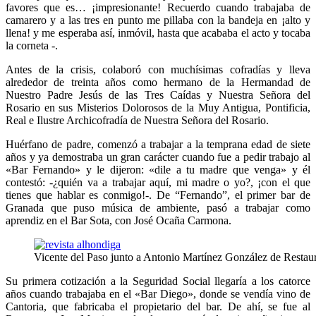
favores que es… ¡impresionante! Recuerdo cuando trabajaba de
camarero y a las tres en punto me pillaba con la bandeja en ¡alto y
llena! y me esperaba así, inmóvil, hasta que acababa el acto y tocaba
la corneta -.
Antes de la crisis, colaboró con muchísimas cofradías y lleva
alrededor de treinta años como hermano de la Hermandad de
Nuestro Padre Jesús de las Tres Caídas y Nuestra Señora del
Rosario en sus Misterios Dolorosos de la Muy Antigua, Pontificia,
Real e Ilustre Archicofradía de Nuestra Señora del Rosario.
Huérfano de padre, comenzó a trabajar a la temprana edad de siete
años y ya demostraba un gran carácter cuando fue a pedir trabajo al
«Bar Fernando» y le dijeron: «dile a tu madre que venga» y él
contestó: -¿quién va a trabajar aquí, mi madre o yo?, ¡con el que
tienes que hablar es conmigo!-. De “Fernando”, el primer bar de
Granada que puso música de ambiente, pasó a trabajar como
aprendiz en el Bar Sota, con José Ocaña Carmona.
Vicente del Paso junto a Antonio Martínez González de Restaur
Su primera cotización a la Seguridad Social llegaría a los catorce
años cuando trabajaba en el «Bar Diego», donde se vendía vino de
Cantoria, que fabricaba el propietario del bar. De ahí, se fue al